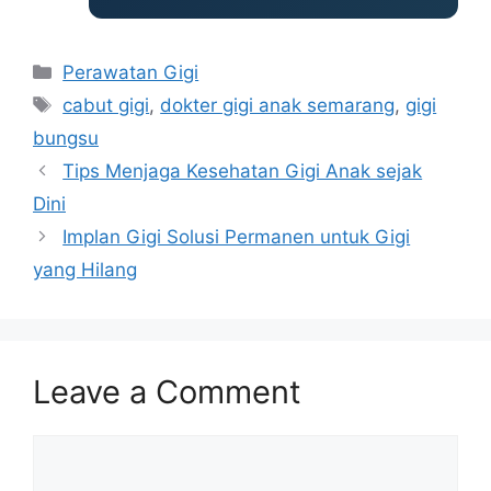
Categories
Perawatan Gigi
Tags
cabut gigi
,
dokter gigi anak semarang
,
gigi
bungsu
Tips Menjaga Kesehatan Gigi Anak sejak
Dini
Implan Gigi Solusi Permanen untuk Gigi
yang Hilang
Leave a Comment
Comment