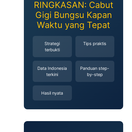
RINGKASAN: Cabut
Gigi Bungsu Kapan
Waktu yang Tepat
Strategi
Tips praktis
terbukti
Data Indonesia
Panduan step-
terkini
by-step
Hasil nyata