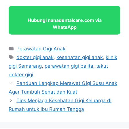
Hubungi nanadentalcare.com via
WhatsApp
Categories
Perawatan Gigi Anak
Tags
dokter gigi anak
,
kesehatan gigi anak
,
klinik
gigi Semarang
,
perawatan gigi balita
,
takut
dokter gigi
Panduan Lengkap Merawat Gigi Susu Anak
Agar Tumbuh Sehat dan Kuat
Tips Menjaga Kesehatan Gigi Keluarga di
Rumah untuk Ibu Rumah Tangga