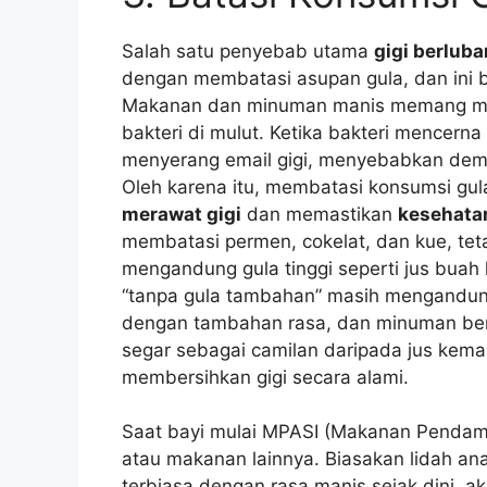
Salah satu penyebab utama
gigi berlub
dengan membatasi asupan gula, dan ini be
Makanan dan minuman manis memang meng
bakteri di mulut. Ketika bakteri mencer
menyerang email gigi, menyebabkan demin
Oleh karena itu, membatasi konsumsi gul
merawat gigi
dan memastikan
kesehatan
membatasi permen, cokelat, dan kue, te
mengandung gula tinggi seperti jus buah
“tanpa gula tambahan” masih mengandung 
dengan tambahan rasa, dan minuman be
segar sebagai camilan daripada jus kem
membersihkan gigi secara alami.
Saat bayi mulai MPASI (Makanan Pendamp
atau makanan lainnya. Biasakan lidah an
terbiasa dengan rasa manis sejak dini, a