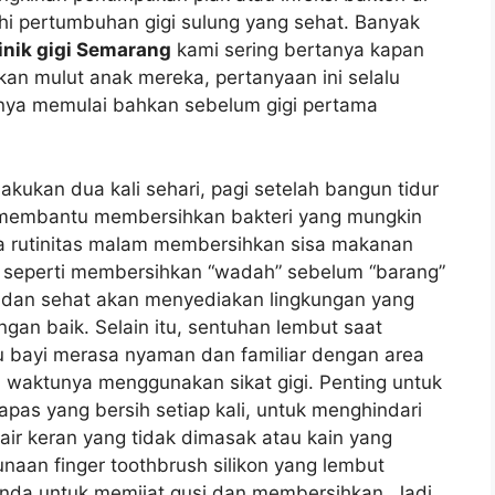
hi pertumbuhan gigi sulung yang sehat. Banyak
linik gigi Semarang
kami sering bertanya kapan
an mulut anak mereka, pertanyaan ini selalu
ya memulai bahkan sebelum gigi pertama
akukan dua kali sehari, pagi setelah bangun tidur
i membantu membersihkan bakteri yang mungkin
a rutinitas malam membersihkan sisa makanan
i seperti membersihkan “wadah” sebelum “barang”
h dan sehat akan menyediakan lingkungan yang
ngan baik. Selain itu, sentuhan lembut saat
 bayi merasa nyaman dan familiar dengan area
a waktunya menggunakan sikat gigi. Penting untuk
pas yang bersih setiap kali, untuk menghindari
air keran yang tidak dimasak atau kain yang
naan finger toothbrush silikon yang lembut
ganda untuk memijat gusi dan membersihkan. Jadi,