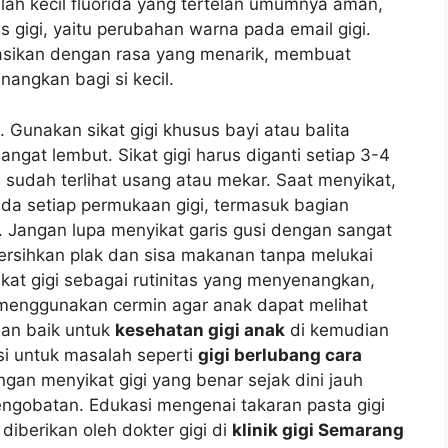
mlah kecil fluorida yang tertelan umumnya aman,
s gigi, yaitu perubahan warna pada email gigi.
lasikan dengan rasa yang menarik, membuat
nangkan bagi si kecil.
. Gunakan sikat gigi khusus bayi atau balita
angat lembut. Sikat gigi harus diganti setiap 3-4
ya sudah terlihat usang atau mekar. Saat menyikat,
da setiap permukaan gigi, termasuk bagian
 Jangan lupa menyikat garis gusi dengan sangat
ersihkan plak dan sisa makanan tanpa melukai
yikat gigi sebagai rutinitas yang menyenangkan,
menggunakan cermin agar anak dapat melihat
aan baik untuk
kesehatan gigi anak
di kemudian
si untuk masalah seperti
gigi berlubang cara
an menyikat gigi yang benar sejak dini jauh
engobatan. Edukasi mengenai takaran pasta gigi
diberikan oleh dokter gigi di
klinik gigi Semarang