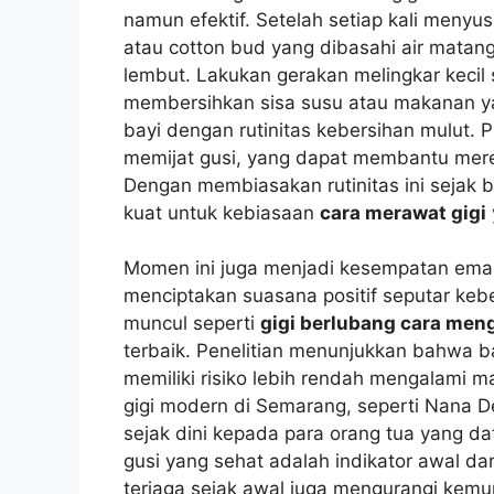
namun efektif. Setelah setiap kali menyu
atau cotton bud yang dibasahi air mata
lembut. Lakukan gerakan melingkar kecil s
membersihkan sisa susu atau makanan ya
bayi dengan rutinitas kebersihan mulut. 
memijat gusi, yang dapat membantu mere
Dengan membiasakan rutinitas ini sejak 
kuat untuk kebiasaan
cara merawat gigi
Momen ini juga menjadi kesempatan ema
menciptakan suasana positif seputar keb
muncul seperti
gigi berlubang cara men
terbaik. Penelitian menunjukkan bahwa ba
memiliki risiko lebih rendah mengalami m
gigi modern di Semarang, seperti Nana D
sejak dini kepada para orang tua yang 
gusi yang sehat adalah indikator awal dar
terjaga sejak awal juga mengurangi kemu