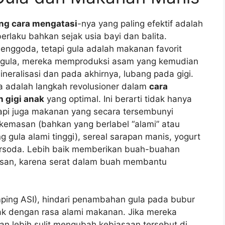
ang cara mengatasi
-nya yang paling efektif adalah
rlaku bahkan sejak usia bayi dan balita.
goda, tetapi gula adalah makanan favorit
na gula, mereka memproduksi asam yang kemudian
eralisasi dan pada akhirnya, lubang pada gigi.
a adalah langkah revolusioner dalam
cara
 gigi anak
yang optimal. Ini berarti tidak hanya
tapi juga makanan yang secara tersembunyi
 kemasan (bahkan yang berlabel “alami” atau
gula alami tinggi), sereal sarapan manis, yogurt
rsoda. Lebih baik memberikan buah-buahan
asan, karena serat dalam buah membantu
ing ASI), hindari penambahan gula pada bubur
ak dengan rasa alami makanan. Jika mereka
kan lebih sulit mengubah kebiasaan tersebut di