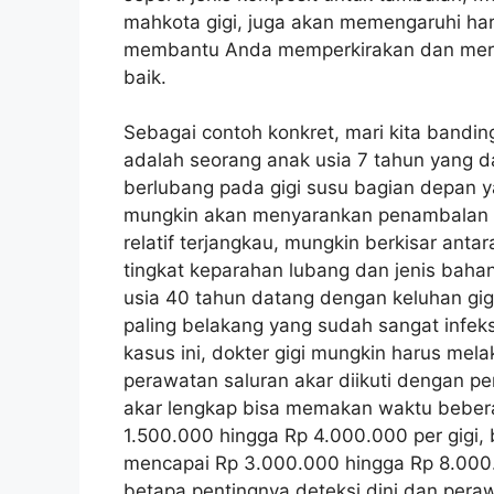
mahkota gigi, juga akan memengaruhi har
membantu Anda memperkirakan dan mere
baik.
Sebagai contoh konkret, mari kita band
adalah seorang anak usia 7 tahun yang d
berlubang pada gigi susu bagian depan ya
mungkin akan menyarankan penambalan ko
relatif terjangkau, mungkin berkisar ant
tingkat keparahan lubang dan jenis bahan
usia 40 tahun datang dengan keluhan gig
paling belakang yang sudah sangat inf
kasus ini, dokter gigi mungkin harus mel
perawatan saluran akar diikuti dengan 
akar lengkap bisa memakan waktu bebera
1.500.000 hingga Rp 4.000.000 per gigi,
mencapai Rp 3.000.000 hingga Rp 8.000.0
betapa pentingnya deteksi dini dan pera