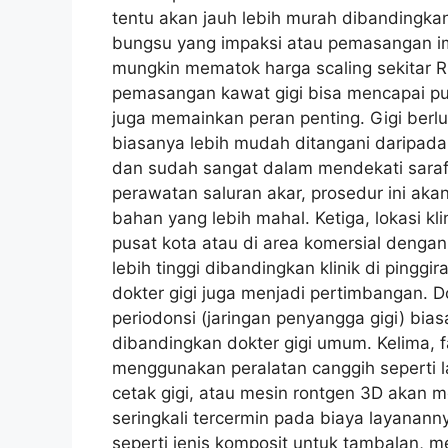
tentu akan jauh lebih murah dibandingka
bungsu yang impaksi atau pemasangan imp
mungkin mematok harga scaling sekitar 
pemasangan kawat gigi bisa mencapai pulu
juga memainkan peran penting. Gigi berl
biasanya lebih mudah ditangani daripada l
dan sudah sangat dalam mendekati saraf
perawatan saluran akar, prosedur ini ak
bahan yang lebih mahal. Ketiga, lokasi kli
pusat kota atau di area komersial dengan
lebih tinggi dibandingkan klinik di pingg
dokter gigi juga menjadi pertimbangan. Dok
periodonsi (jaringan penyangga gigi) bi
dibandingkan dokter gigi umum. Kelima, fa
menggunakan peralatan canggih seperti la
cetak gigi, atau mesin rontgen 3D akan mem
seringkali tercermin pada biaya layanan
seperti jenis komposit untuk tambalan, m