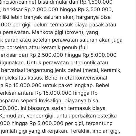
incisor/canine) bisa dimulai dari Rp 1.500.000
r, berkisar Rp 2.000.000 hingga Rp 3.500.000,
liki lebih banyak saluran akar, harganya bisa
000 per gigi, belum termasuk biaya pasak atau
 perawatan. Mahkota gigi (crown), yang
ak parah atau setelah perawatan saluran akar, juga
ta porselen atau keramik penuh (full
berkisar dari Rp 2.500.000 hingga Rp 8.000.000
 digunakan. Untuk perawatan ortodontik atau
ervariasi tergantung jenis behel (metal, keramik,
 kompleksitas kasus. Behel metal konvensional
ga Rp 15.000.000 untuk paket lengkap. Behel
berkisar antara Rp 15.000.000 hingga Rp
sparan seperti Invisalign, biayanya bisa
0.000. Ini biasanya sudah termasuk biaya
Kemudian, veneer gigi, untuk perbaikan estetika
.000 hingga Rp 5.000.000 per gigi, tergantung
umlah gigi yang dikerjakan. Terakhir, implan gigi,