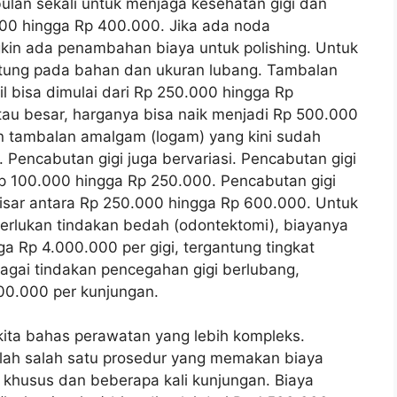
ulan sekali untuk menjaga kesehatan gigi dan
000 hingga Rp 400.000. Jika ada noda
kin ada penambahan biaya untuk polishing. Untuk
ntung pada bahan dan ukuran lubang. Tambalan
il bisa dimulai dari Rp 250.000 hingga Rp
tau besar, harganya bisa naik menjadi Rp 500.000
n tambalan amalgam (logam) yang kini sudah
 Pencabutan gigi juga bervariasi. Pencabutan gigi
 Rp 100.000 hingga Rp 250.000. Pencabutan gigi
isar antara Rp 250.000 hingga Rp 600.000. Untuk
erlukan tindakan bedah (odontektomi), biayanya
a Rp 4.000.000 per gigi, tergantung tingkat
bagai tindakan pencegahan gigi berlubang,
00.000 per kunjungan.
 kita bahas perawatan yang lebih kompleks.
alah salah satu prosedur yang memakan biaya
 khusus dan beberapa kali kunjungan. Biaya