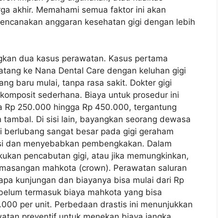
ga akhir. Memahami semua faktor ini akan
ncanakan anggaran kesehatan gigi dengan lebih
ingkan dua kasus perawatan. Kasus pertama
atang ke Nana Dental Care dengan keluhan gigi
ng baru mulai, tanpa rasa sakit. Dokter gigi
mposit sederhana. Biaya untuk prosedur ini
ara Rp 250.000 hingga Rp 450.000, tergantung
 tambal. Di sisi lain, bayangkan seorang dewasa
i berlubang sangat besar pada gigi geraham
eksi dan menyebabkan pembengkakan. Dalam
akukan pencabutan gigi, atau jika memungkinkan,
pemasangan mahkota (crown). Perawatan saluran
pa kunjungan dan biayanya bisa mulai dari Rp
 belum termasuk biaya mahkota yang bisa
00 per unit. Perbedaan drastis ini menunjukkan
watan preventif untuk menekan biaya jangka